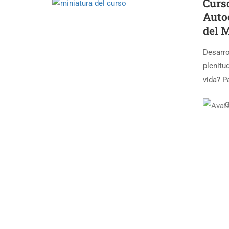
Curs
Auto
del M
Desarro
plenitu
vida? P
C