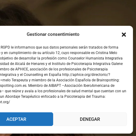
Gestionar consentimiento
vidades?
l RGPD le informamos que sus datos personales serán tratados de forma
 y en cumplimiento de su artículo 12, cuyo responsable es Cristina Melo
 objetivo de desarrollar la profesión como Counselor Humanista Integrativa
rsidad de Alcalá de Henares y el Instituto de Psicoterapia Integrativa Galene
embro de APHICE, asociación de los profesionales de Psicoterapia
tegrativa y el Counselling en España http://aphice.org/directorio/?
u=melo Terapeuta y miembro de la Asociación Española de Brainspotting:
inspotting.com.es. Miembro de AIBAPT –Asociación IberoAmericana de
– que reúne y avala a los profesionales de salud mental que cuentan con un
un Abordaje Terapéutico enfocado a la Psicoterapia del Trauma:
pt.org/
ACEPTAR
DENEGAR