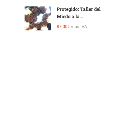
del Miedo a la
Plenitud
Protegido: Taller del
Miedo a la
Seguridad
87.00€
más IVA
Espacio
Transformación
Integrativa