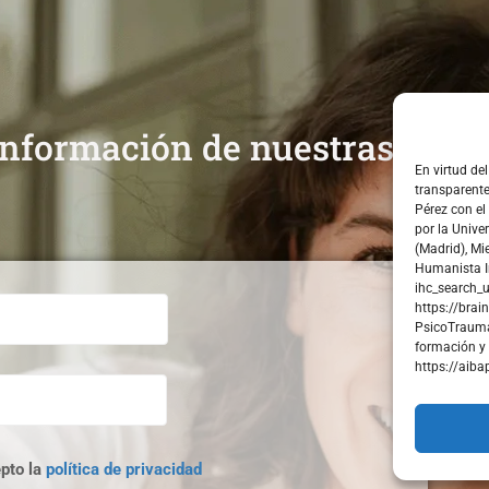
 información de nuestras acti
En virtud de
transparente
Pérez con el
por la Unive
(Madrid), Mi
Humanista In
ihc_search_
https://bra
PsicoTrauma
formación y 
https://aiba
pto la
política de privacidad