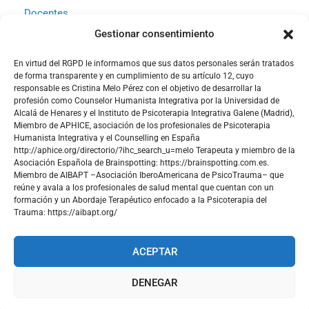
Docentes
Contacto
Gestionar consentimiento
Acceder
En virtud del RGPD le informamos que sus datos personales serán tratados
0 productos
de forma transparente y en cumplimiento de su artículo 12, cuyo
responsable es Cristina Melo Pérez con el objetivo de desarrollar la
profesión como Counselor Humanista Integrativa por la Universidad de
Soporte
Alcalá de Henares y el Instituto de Psicoterapia Integrativa Galene (Madrid),
Miembro de APHICE, asociación de los profesionales de Psicoterapia
Humanista Integrativa y el Counselling en España
Aviso Legal y términos de uso
http://aphice.org/directorio/?ihc_search_u=melo Terapeuta y miembro de la
Asociación Española de Brainspotting: https://brainspotting.com.es.
Política de privacidad
Miembro de AIBAPT –Asociación IberoAmericana de PsicoTrauma– que
Política de cookies
reúne y avala a los profesionales de salud mental que cuentan con un
formación y un Abordaje Terapéutico enfocado a la Psicoterapia del
Trauma: https://aibapt.org/
ACEPTAR
Formación Transformación Persona
DENEGAR
Políticas de Privacidad
Aviso legal y términos de uso
Política de cookies